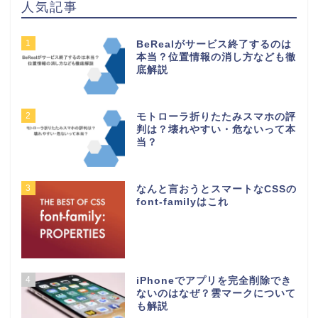
人気記事
1
BeRealがサービス終了するのは
本当？位置情報の消し方なども徹
底解説
2
モトローラ折りたたみスマホの評
判は？壊れやすい・危ないって本
当？
3
なんと言おうとスマートなCSSの
font-familyはこれ
4
iPhoneでアプリを完全削除でき
ないのはなぜ？雲マークについて
も解説