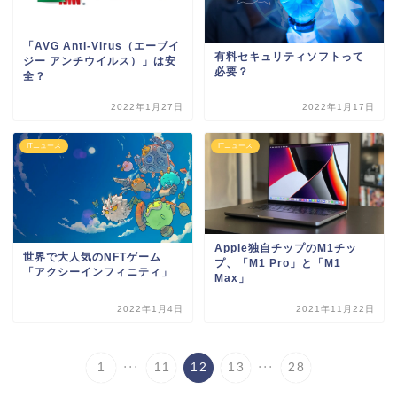
「AVG Anti-Virus（エーブイ
有料セキュリティソフトって
ジー アンチウイルス）」は安
必要？
全？
2022年1月27日
2022年1月17日
ITニュース
ITニュース
Apple独自チップのM1チッ
世界で大人気のNFTゲーム
プ、「M1 Pro」と「M1
「アクシーインフィニティ」
Max」
2022年1月4日
2021年11月22日
...
...
1
11
12
13
28