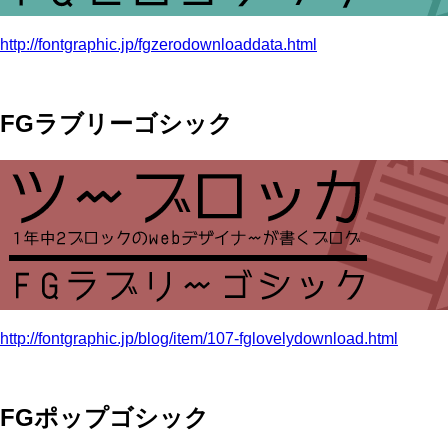
http://fontgraphic.jp/fgzerodownloaddata.html
FGラブリーゴシック
http://fontgraphic.jp/blog/item/107-fglovelydownload.html
FGポップゴシック