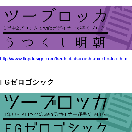
http://www.flopdesign.com/freefont/utsukushi-mincho-font.html
FGゼロゴシック