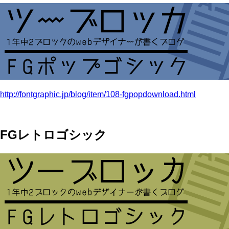
http://fontgraphic.jp/blog/item/108-fgpopdownload.html
FGレトロゴシック