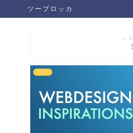
ツーブロッカ
― C
デザイン