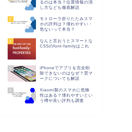
るのは本当？位置情報の消
し方なども徹底解説
モトローラ折りたたみスマ
2
ホの評判は？壊れやすい・
危ないって本当？
なんと言おうとスマートな
3
CSSのfont-familyはこれ
iPhoneでアプリを完全削
4
除できないのはなぜ？雲マ
ークについても解説
Xiaomi製のスマホに危険
5
性はある？壊れやすいとい
う噂や良い評判も調査