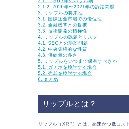
2.1.1.
2017年のバブル期
2.1.2.
2020年〜2021年の訴訟問題
3.
リップルの将来性
3.1.
国際送金市場での優位性
3.2.
金融機関との提携
3.3.
技術開発の積極性
4.
リップルの課題とリスク
4.1.
SECとの訴訟問題
4.2.
中央集権的な性質
4.3.
供給量の多さ
5.
リップルをいつまで保有すべきか
5.1.
ガチホを検討する場合
5.2.
売却を検討する場合
6.
まとめ
リップルとは？
リップル（XRP）とは、高速かつ低コス