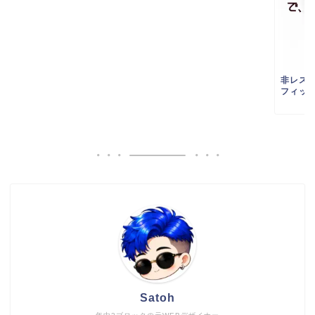
非レス
フィット
Satoh