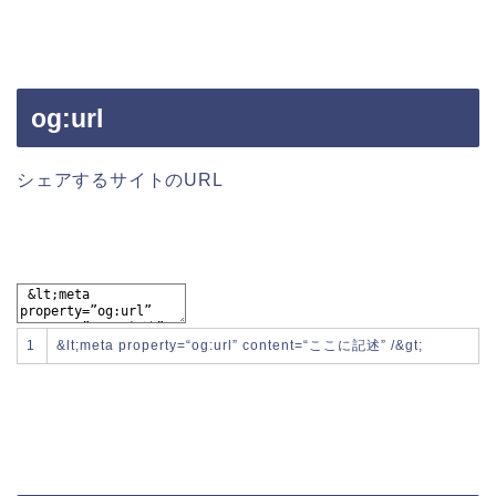
og:url
シェアするサイトのURL
1
&
lt
;
meta
property
=
“og:url”
content
=
“ここに記述”
/
&
gt
;