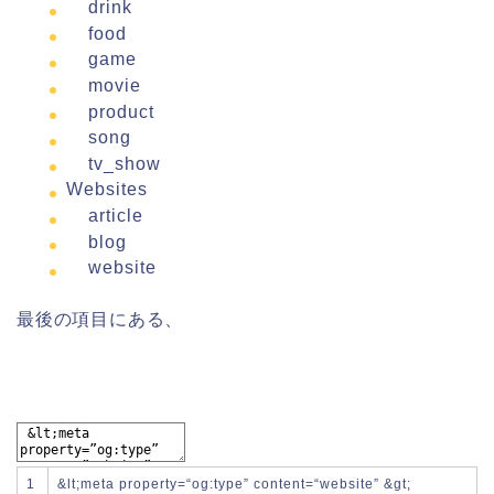
drink
food
game
movie
product
song
tv_show
Websites
article
blog
website
最後の項目にある、
1
&
lt
;
meta
property
=
“og:type”
content
=
“website”
&
gt
;