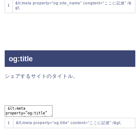
&
lt
;
meta
property
=
“og:site_name”
congtent
=
“ここに記述”
/
&
1
gt
;
og:title
シェアするサイトのタイトル。
1
&
lt
;
meta
property
=
“og:title”
content
=
“ここに記述”
/
&
gt
;