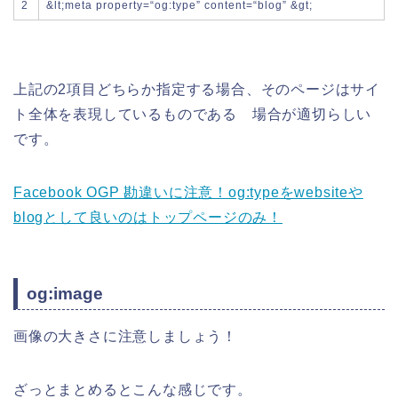
2
&
lt
;
meta
property
=
“og:type”
content
=
“blog”
&
gt
;
上記の2項目どちらか指定する場合、
そのページはサイ
ト全体を表現しているものである 場合が適切
らしい
です。
Facebook OGP 勘違いに注意！og:typeをwebsiteや
blogとして良いのはトップページのみ！
og:image
画像の大きさに注意しましょう！
ざっとまとめるとこんな感じです。