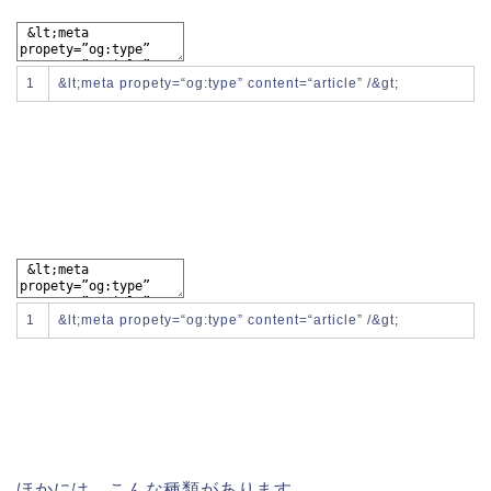
1
&
lt
;
meta
propety
=
“og:type”
content
=
“article”
/
&
gt
;
1
&
lt
;
meta
propety
=
“og:type”
content
=
“article”
/
&
gt
;
ほかには、こんな種類があります