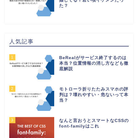
婚してる？若い頃イケメンだっ
た？
人気記事
1
BeRealがサービス終了するのは
本当？位置情報の消し方なども徹
底解説
2
モトローラ折りたたみスマホの評
判は？壊れやすい・危ないって本
当？
3
なんと言おうとスマートなCSSの
font-familyはこれ