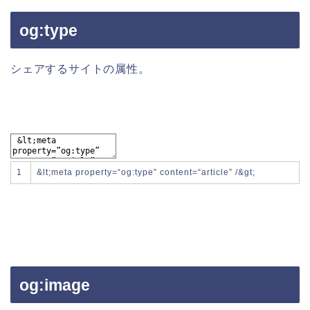
og:type
シェアするサイトの属性。
1
&
lt
;
meta
property
=
“og:type”
content
=
“article”
/
&
gt
;
og:image