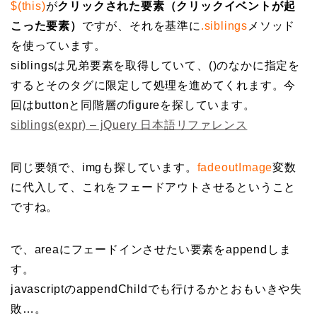
$(this)
が
クリックされた要素（クリックイベントが起
こった要素）
ですが、それを基準に
.siblings
メソッド
を使っています。
siblingsは兄弟要素を取得していて、()のなかに指定を
するとそのタグに限定して処理を進めてくれます。今
回はbuttonと同階層のfigureを探しています。
siblings(expr) – jQuery 日本語リファレンス
同じ要領で、imgも探しています。
fadeoutImage
変数
に代入して、これをフェードアウトさせるということ
ですね。
で、areaにフェードインさせたい要素をappendしま
す。
javascriptのappendChildでも行けるかとおもいきや失
敗…。