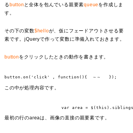
る
button
と全体を包んでいる親要素
queue
を作成しま
す。
その下の変数
$hello
が、仮にフェードアウトさせる要
素です。jQueryで作って変数に準備入れておきます。
button
をクリックしたときの動作を書きます。
button.on('click' , function(){  ～～   });
この中が処理内容です。
最初の行のareaは、画像の直接の親要素です。