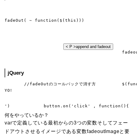
fadeOut( ~ function($(this)))
< P >append and fadeout
jQuery
YO!
何をやっているか？
varで定義している最初からの3つの変数そしてフェー
ドアウトさせるイメージである変数fadeoutImageと要