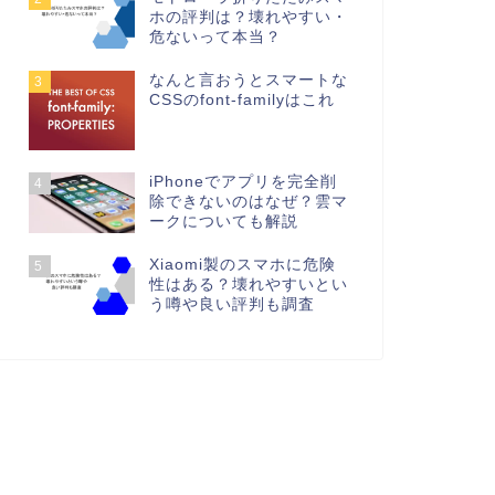
ホの評判は？壊れやすい・
危ないって本当？
なんと言おうとスマートな
3
CSSのfont-familyはこれ
iPhoneでアプリを完全削
4
除できないのはなぜ？雲マ
ークについても解説
Xiaomi製のスマホに危険
5
性はある？壊れやすいとい
う噂や良い評判も調査