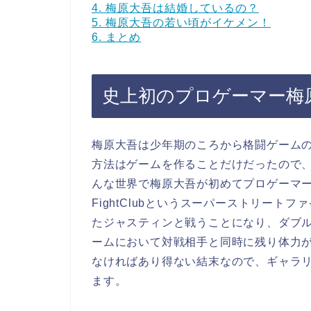
4.
梅原大吾は結婚しているの？
5.
梅原大吾の若い頃がイケメン！
6.
まとめ
史上初のプロゲーマー梅
梅原大吾は少年期のころから格闘ゲーム
方法はゲームを作ることだけだったので
んな世界で梅原大吾が初めてプロゲーマー
FightClubというスーパーストリート
たジャスティンと戦うことになり、ダブル
ームにおいて対戦相手と同時に残り体力
なければあり得ない結末なので、ギャラ
ます。