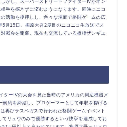
しかし、スーパーストリートファイターIVがオン
戦相手を探さずに済むようになります。同時にニコ
吾の活動を後押しし、色々な場面で格闘ゲームの広
年5月15日、梅原大吾2度目のニコニコ生放送でス
ン対戦会を開催、現在も交流している板橋ザンギエ
。
ファイターIVの大会を見た当時のアメリカの周辺機器メ
ンサー契約を締結し、プロゲーマーとして年収を稼げる
大吾は再びラスベガスで行われた格闘ゲームイベント
す。そしてリュウのみで優勝するという快挙を達成してお
500万円以上と言われています。梅原大吾＝リュウ