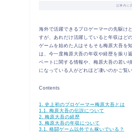
記事内に
海外で活躍できるプロゲーマーの先駆け
すが、あれだけ活躍していると年収はど
ゲームを始めた人はそもそも梅原大吾を
は、今一度梅原大吾の年収や経歴を振り
ベートに関する情報や、梅原大吾の若い頃も
になっている人がどれほど凄いのかご覧
Contents
1.
史上初のプロゲーマー梅原大吾とは
1.1.
梅原大吾の伝説について
2.
梅原大吾の経歴
3.
梅原大吾の年収について
3.1.
格闘ゲーム以外でも稼いでいる？