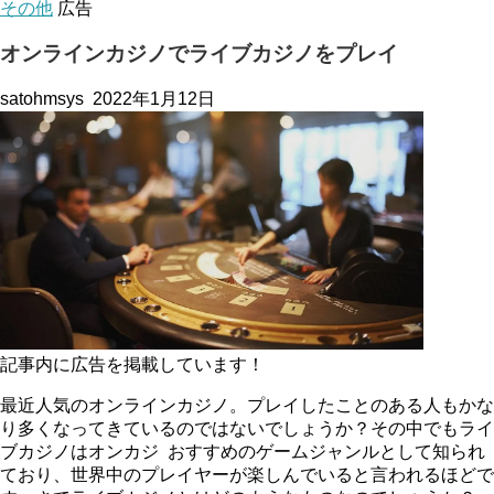
その他
広告
オンラインカジノでライブカジノをプレイ
satohmsys
2022年1月12日
記事内に広告を掲載しています！
最近人気のオンラインカジノ。プレイしたことのある人もかな
り多くなってきているのではないでしょうか？その中でもライ
ブカジノはオンカジ おすすめのゲームジャンルとして知られ
ており、世界中のプレイヤーが楽しんでいると言われるほどで