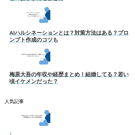
AIハルシネーションとは？対策方法はある？プロ
ンプト作成のコツも
梅原大吾の年収や経歴まとめ！結婚してる？若い
頃イケメンだった？
人気記事
1