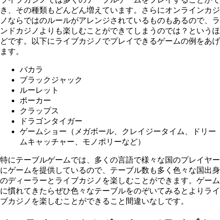
き、その種類もどんどん増えています。さらにオンラインカジ
ノならではのルールがアレンジされているものもあるので、ラ
ンドカジノよりも楽しむことができてしまうのでは？というほ
どです。以下にライブカジノでプレイできるゲームの例をあげ
ます。
バカラ
ブラックジャック
ルーレット
ポーカー
クラップス
ドラゴンタイガー
ゲームショー（メガボール、クレイジータイム、ドリー
ムキャッチャー、モノポリーなど）
特にテーブルゲームでは、多くの言語で様々な国のプレイヤー
にゲームを提供しているので、テーブル数も多く色々な国出身
のディーラーとライブカジノを楽しむことができます。ゲーム
に慣れてきたらぜひ色々なテーブルをのぞいてみるとよりライ
ブカジノを楽しむことができること間違いなしです。