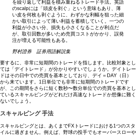
を繰り返して利益を積み重ねるトレード手法。英語
のscalpには「頭皮を剥ぐ」という意味もあり、薄
い皮を何枚も剥ぐように、わずかな利幅を狙った細
かい取引によって薄い利益を蓄積していく。一つの
利益が小さい分、損失も小さくなることが利点だ
が、取引回数が多いため売買コストがかかり、誤発
注が増える可能性もある。
野村證券 証券用語解説集
要するに、非常に短期間のトレードを指します。比較対象とし
ては「デイトレード」が分かりやすいでしょうか。デイトレー
ドはその日中での売買を基本としており、デイ＝DAY（日）
から来ています。1日単位でも非常に短期間のトレードです
が、この期間をさらに短く数秒〜数分単位での売買を基本とし
ているスキャルピングがどれだけ高速なトレードか想像に難く
ないでしょう。
スキャルピング 手法
スキャルピングとは、あくまでFXトレードにおける1つのスタ
イルに過ぎません。例えば、野球の投手でもオーバースローや