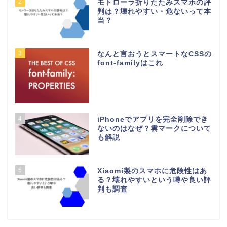
2
モトローラ折りたたみスマホの評
判は？壊れやすい・危ないって本
当？
3
なんと言おうとスマートなCSSの
font-familyはこれ
4
iPhoneでアプリを完全削除でき
ないのはなぜ？雲マークについて
も解説
5
Xiaomi製のスマホに危険性はあ
る？壊れやすいという噂や良い評
判も調査