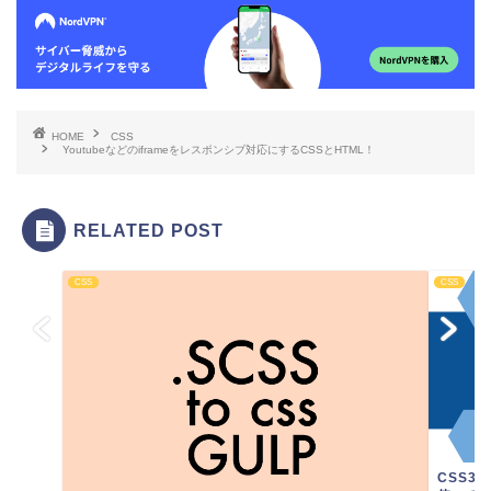
HOME
CSS
Youtubeなどのiframeをレスポンシブ対応にするCSSとHTML！
RELATED POST
CSS
CSS
CSS3