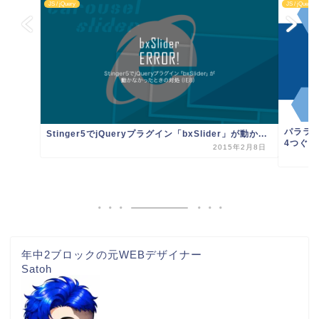
JS / jQuery
JS / jQuery
パララ
Stinger5でjQueryプラグイン「bxSlider」が動か...
4つぐら
2015年2月8日
年中2ブロックの元WEBデザイナー
Satoh