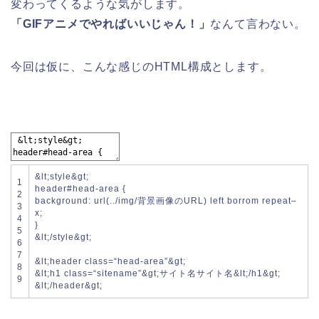
変わってくるような気がします。
「GIFアニメでやればいいじゃん！」
なんて言わない。
今回は仮に、こんな感じのHTML構成とします。
&
lt
;
style
&
gt
;
1
header
#head-area {
2
background
:
url
(
.
.
/
img
/
背景画像の
URL
)
left
borrom
repeat
–
3
x
;
4
}
5
&
lt
;
/
style
&
gt
;
6
7
&
lt
;
header
class
=
“head-area”
&
gt
;
8
&
lt
;
h1
class
=
“sitename”
&
gt
;
サイト名サイト名
&
lt
;
/
h1
&
gt
;
9
&
lt
;
/
header
&
gt
;