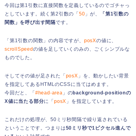
今回は第1引数に直接関数を定義しているのでゴチャっ
としています。続く第2引数の「
50
」が、
「第1引数の
関数」を呼び出す間隔
です。
「第1引数の関数」の内容ですが、
posX
の値に、
scrollSpeed
の値を足していくのみの、ごくシンプルな
ものでした。
そしてその値が足された「
posX
」を、動かしたい背景
を指定してあるHTMLのCSSに当てはめます。
今回だと、「
#head-area
」の
background-positionの
X値に当たる部分
に「
posX
」を指定しています。
これだけの処理が、50ミリ秒間隔で繰り返されている
ということです。つまりは
50ミリ秒で1ピクセル進んで