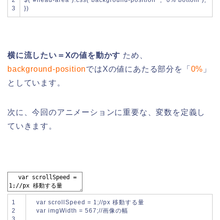
3
}
)
横に流したい＝Xの値を動かす
ため、
background-position
ではXの値にあたる部分を「
0%
」
としています。
次に、今回のアニメーションに重要な、変数を定義し
ていきます。
1
var
scrollSpeed
=
1
;
//px 移動する量
2
var
imgWidth
=
567
;
//画像の幅
3