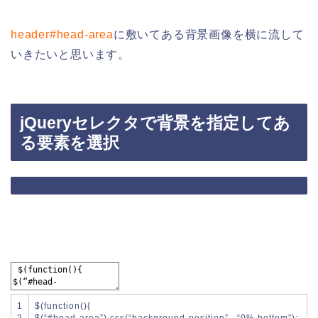
header#head-area
に敷いてある背景画像を横に流して
いきたいと思います。
jQueryセレクタで背景を指定してあ
る要素を選択
1
$
(
function
(
)
{
2
$
(
“#head-area”
)
.
css
(
“background-position”
,
“0% bottom”
)
;