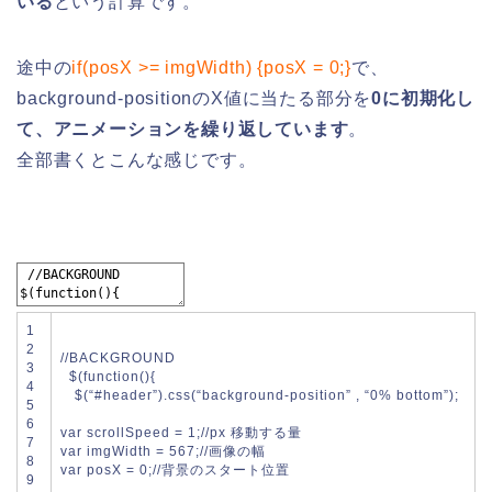
いる
という計算です。
途中の
if(posX >= imgWidth) {posX = 0;}
で、
background-positionのX値に当たる部分を
0に初期化し
て、アニメーションを繰り返しています
。
全部書くとこんな感じです。
1
2
//BACKGROUND
3
$
(
function
(
)
{
4
$
(
“#header”
)
.
css
(
“background-position”
,
“0% bottom”
)
;
5
6
var
scrollSpeed
=
1
;
//px 移動する量
7
var
imgWidth
=
567
;
//画像の幅
8
var
posX
=
0
;
//背景のスタート位置
9