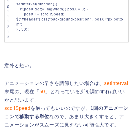
1
setInterval
(
function
(
)
{
0
if
(
posX
&
gt
;
=
imgWidth
)
{
posX
=
0
;
}
1
posX
+=
scrollSpeed
;
1
$
(
“#header”
)
.
css
(
“background-position”
,
posX
+
“px botto
1
m”
)
2
}
,
50
)
;
1
3
意外と短い。
アニメーションの早さを調節したい場合は、
setInterval
末尾の、現在「
50
」となっている所を調節すればいい
かと思います。
scollSpeed
を触ってもいいのですが、
1回のアニメーシ
ョンで移動する単位
なので、あまり大きくすると、ア
ニメーションがスムーズに見えない可能性大です。