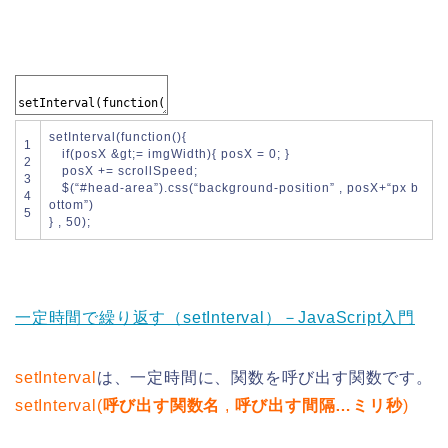
setInterval
(
function
(
)
{
1
if
(
posX
&
gt
;
=
imgWidth
)
{
posX
=
0
;
}
2
posX
+=
scrollSpeed
;
3
$
(
“#head-area”
)
.
css
(
“background-position”
,
posX
+
“px b
4
ottom”
)
5
}
,
50
)
;
一定時間で繰り返す（setInterval）－JavaScript入門
setInterval
は、一定時間に、関数を呼び出す関数です。
setInterval(
呼び出す関数名
,
呼び出す間隔…ミリ秒
)