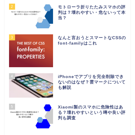
2
モトローラ折りたたみスマホの評
判は？壊れやすい・危ないって本
当？
3
なんと言おうとスマートなCSSの
font-familyはこれ
4
iPhoneでアプリを完全削除でき
ないのはなぜ？雲マークについて
も解説
5
Xiaomi製のスマホに危険性はあ
る？壊れやすいという噂や良い評
判も調査